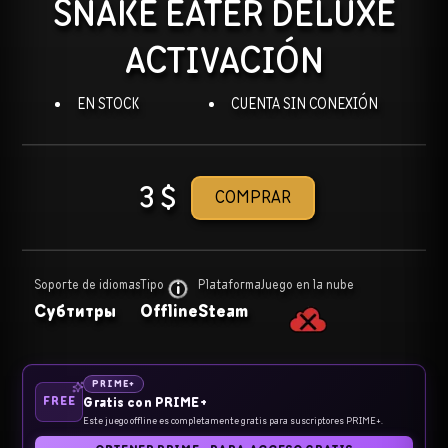
SNAKE EATER DELUXE
ACTIVACIÓN
EN STOCK
CUENTA SIN CONEXIÓN
3
$
COMPRAR
Soporte de idiomas
Tipo
Plataforma
Juego en la nube
Субтитры
Offline
Steam
PRIME+
FREE
Gratis con PRIME+
Este juego offline es completamente gratis para suscriptores PRIME+.