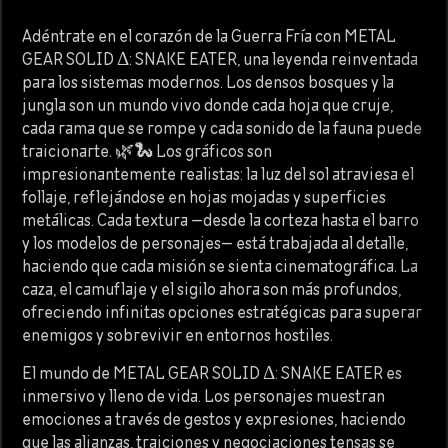
Adéntrate en el corazón de la Guerra Fría con METAL
GEAR SOLID Δ: SNAKE EATER, una leyenda reinventada
para los sistemas modernos. Los densos bosques y la
jungla son un mundo vivo donde cada hoja que cruje,
cada rama que se rompe y cada sonido de la fauna puede
traicionarte. 🌿🐍 Los gráficos son
impresionantemente realistas: la luz del sol atraviesa el
follaje, reflejándose en hojas mojadas y superficies
metálicas. Cada textura —desde la corteza hasta el barro
y los modelos de personajes— está trabajada al detalle,
haciendo que cada misión se sienta cinematográfica. La
caza, el camuflaje y el sigilo ahora son más profundos,
ofreciendo infinitas opciones estratégicas para superar
enemigos y sobrevivir en entornos hostiles.
El mundo de METAL GEAR SOLID Δ: SNAKE EATER es
inmersivo y lleno de vida. Los personajes muestran
emociones a través de gestos y expresiones, haciendo
que las alianzas, traiciones y negociaciones tensas se