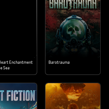
Heart Enchantment
Barotrauma
e Sea