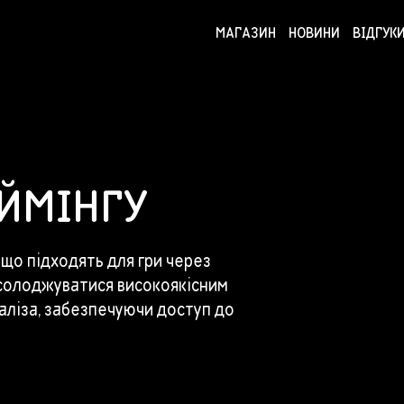
МАГАЗИН
НОВИНИ
ВІДГУК
НОВИНИ
ПІДБІРКИ
ЙМІНГУ
, що підходять для гри через
насолоджуватися високоякісним
аліза, забезпечуючи доступ до