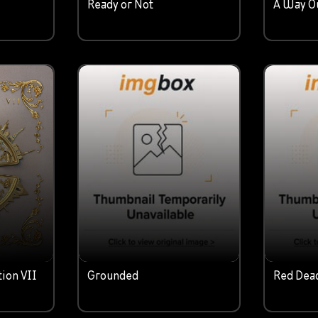
Ready or Not
A Way O
tion VII
Grounded
Red Dea