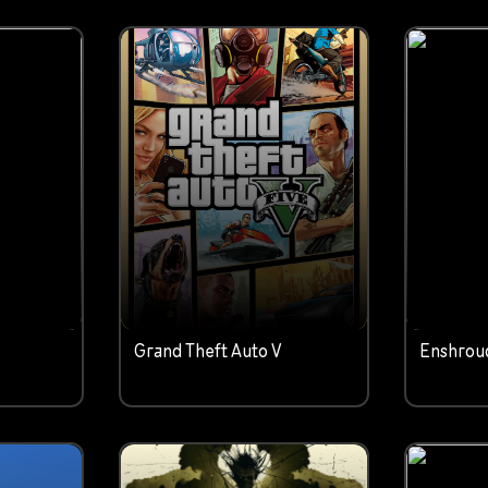
c
Grand Theft Auto V
Enshrou